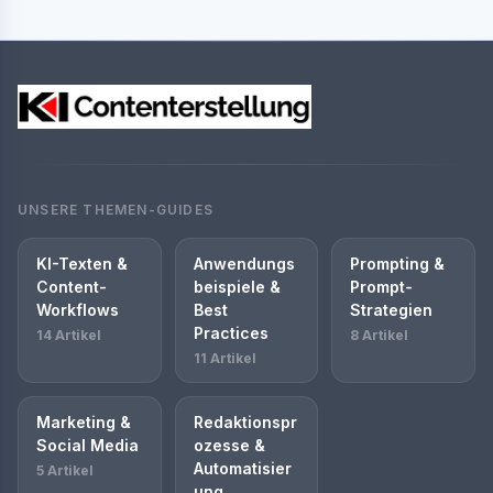
UNSERE THEMEN-GUIDES
KI-Texten &
Anwendungs
Prompting &
Content-
beispiele &
Prompt-
Workflows
Best
Strategien
Practices
14 Artikel
8 Artikel
11 Artikel
Marketing &
Redaktionspr
Social Media
ozesse &
Automatisier
5 Artikel
ung