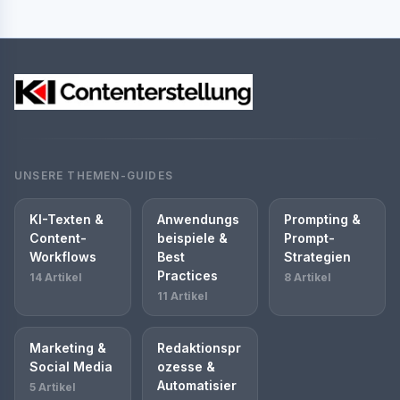
UNSERE THEMEN-GUIDES
KI-Texten &
Anwendungs
Prompting &
Content-
beispiele &
Prompt-
Workflows
Best
Strategien
Practices
14 Artikel
8 Artikel
11 Artikel
Marketing &
Redaktionspr
Social Media
ozesse &
Automatisier
5 Artikel